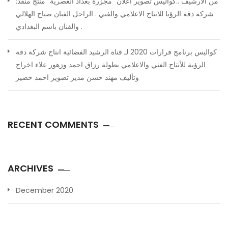
من الارشيف ..كواليس تصوير اعلان “مجزرة بغداد العصرية” منتج منفذ:
شركة دقة الرؤيا للانتاج الاعلامي والفني . الراحل الفنان صباح الهلالي
والفنان باسم البغدادي .
كواليس برنامج فرارات 2020 لـ قناة الرشيد الفضائية انتاج شركة دقة
الرؤية للأنتاج الفني والاعلامي بطولة رزاق احمد وزهور علاء اخراج
وتأليف مهند حسن مدير تصوير احمد خضير
RECENT COMMENTS
ARCHIVES
December 2020