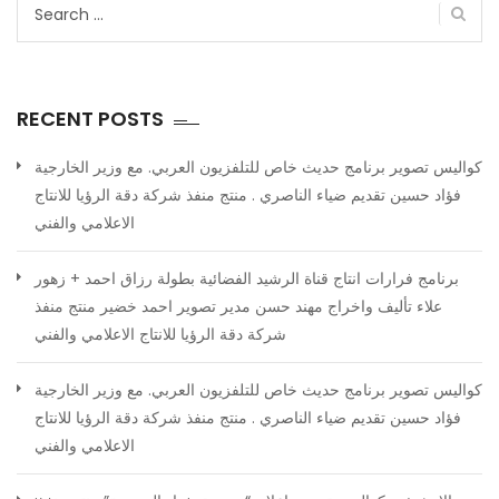
Search
تج
for:
فذ
كة
قة
RECENT POSTS
ؤيا
تاج
كواليس تصوير برنامج حديث خاص للتلفزيون العربي. مع وزير الخارجية
امي
فؤاد حسين تقديم ضياء الناصري . منتج منفذ شركة دقة الرؤيا للانتاج
ني
الاعلامي والفني
برنامج فرارات انتاج قناة الرشيد الفضائية بطولة رزاق احمد + زهور
علاء تأليف واخراج مهند حسن مدير تصوير احمد خضير منتج منفذ
شركة دقة الرؤيا للانتاج الاعلامي والفني
كواليس تصوير برنامج حديث خاص للتلفزيون العربي. مع وزير الخارجية
فؤاد حسين تقديم ضياء الناصري . منتج منفذ شركة دقة الرؤيا للانتاج
الاعلامي والفني