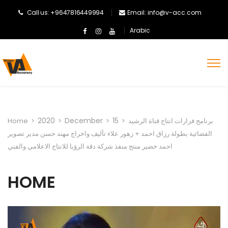
Call us: +9647816449994
Email: info@v-acc.com
Arabic
2020
December
15
برنامج فرارات انتاج قناة الرشيد
>
>
>
>
Home
الفضائية بطولة رزاق احمد + زهور علاء تأليف واخراج مهند حسن مدير تصوير
احمد خضير منتج منفذ شركة دقة الرؤيا للانتاج الاعلامي والفني
HOME