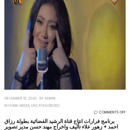
DECEMBER 15, 2020
BY
ADMIN
IN
HOME
,
MEDIA
,
UNCATEGORIZED
O
COMMENTS OFF
امج
برنامج فرارات انتاج قناة الرشيد الفضائية بطولة رزاق
احمد + زهور علاء تأليف واخراج مهند حسن مدير تصوير
ات