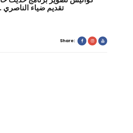
تصوير
تقديم ضياء الناصري . 
برنامج
حديث
خاص
للتلفزيون
Share:
العربي.
مع
وزير
الخارجية
فؤاد
حسين
تقديم
ضياء
الناصري
.
منتج
منفذ
شركة