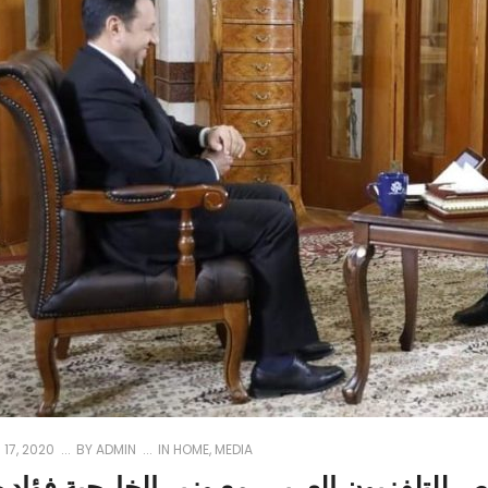
17, 2020
BY
ADMIN
IN
HOME
,
MEDIA
 للتلفزيون العربي. مع وزير الخارجية فؤاد