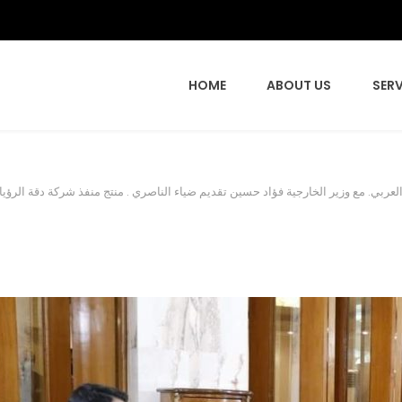
HOME
ABOUT US
SERV
بي. مع وزير الخارجية فؤاد حسين تقديم ضياء الناصري . منتج منفذ شركة دقة الرؤيا لل