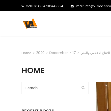
Call us: +9647816449994
Email: info@v-acc.com
2020
December
17
انتاج الاعلامي والفني
>
>
>
>
Home
HOME
Search
for:
RECENT POSTS